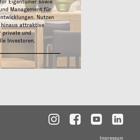
für Eigentümer sowie
 und Management für
entwicklungen. Nutzen
 hinaus attraktive
 private und
lle Investoren.
Impressum