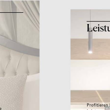
Home
Pr
Wohnen
Üb
05
Leist
Leistungen
K
06
Profitieren
e