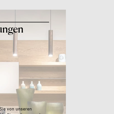
ojekte
er uns
ungen
ontakt
 Sie von unseren