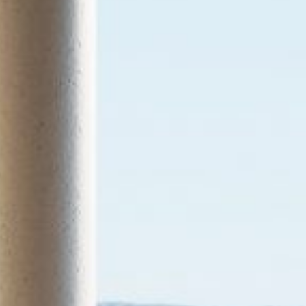
ojekte
er uns