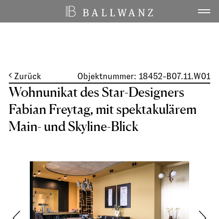
Home
01
Wohnen
02
Zurück
Objektnummer: 18452-B07.11.W01
Wohnunikat des Star-Designers
Fabian Freytag, mit spektakulärem
Leistungen
03
Main- und Skyline-Blick
Projekte
04
Über uns
05