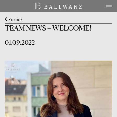
Zurück
Home
01
TEAM NEWS – WELCOME!
Wohnen
02
01.09.2022
Leistungen
03
Projekte
04
Über uns
05